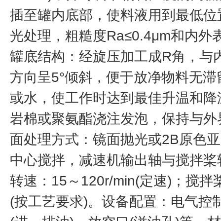
插至罐内底部，使料液用到最低位
光处理，粗糙度Ra≤0.4μm和内外表
罐底结构：经旋压加工成R角，与
方向呈5°倾斜，便于放净物料无
或水，使工作时达到最佳升温和降
岩棉或聚氨酯浇注发泡，保持与外
面处理方式：镜面抛光或2B原色
中心搅拌，减速机输出轴与搅拌桨
转速：15～120r/min(定速)
(按工艺要求)。设备配置：电气