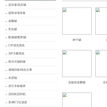
→
反应釜/反应罐
→
提取浓缩设备
→
发酵罐
→
乳化罐
→
配液罐/配料罐
种子罐
→
CIP清洗系统
→
SIP灭菌系统
→
制冷式储奶罐
→
酒精回收/纯化分离
→
夹层锅
实验室发酵罐
生
→
其它非标罐类
→
洗药机切药机
→
泵/阀门/过滤器