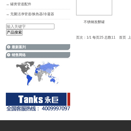
→
罐类管道配件
→
无菌洁净管道/换热器/冷凝器
不锈钢发酵罐
页次：1/1 每页25 总数11 首页
最新案列
销售网络